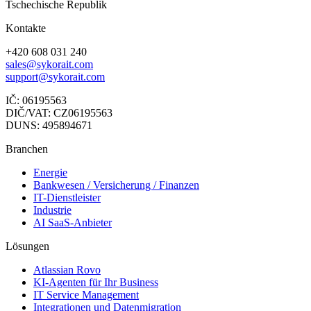
Tschechische Republik
Kontakte
+420 608 031 240
sales@sykorait.com
support@sykorait.com
IČ: 06195563
DIČ/VAT: CZ06195563
DUNS: 495894671
Branchen
Energie
Bankwesen / Versicherung / Finanzen
IT-Dienstleister
Industrie
AI SaaS-Anbieter
Lösungen
Atlassian Rovo
KI-Agenten für Ihr Business
IT Service Management
Integrationen und Datenmigration