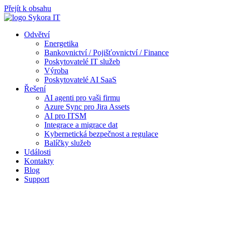
Přejít k obsahu
Odvětví
Energetika
Bankovnictví / Pojišťovnictví / Finance
Poskytovatelé IT služeb
Výroba
Poskytovatelé AI SaaS
Řešení
AI agenti pro vaši firmu
Azure Sync pro Jira Assets
AI pro ITSM
Integrace a migrace dat
Kybernetická bezpečnost a regulace
Balíčky služeb
Události
Kontakty
Blog
Support