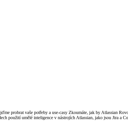
 Pojďme probrat vaše potřeby a use-casy Zkoumáte, jak by Atlassian R
h použití umělé inteligence v nástrojích Atlassian, jako jsou Jira a Co