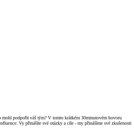
ovo mohl podpořit váš tým? V tomto krátkém 30minutovém hovoru
nfluence. Vy přinášíte své otázky a cíle - my přinášíme své zkušenosti