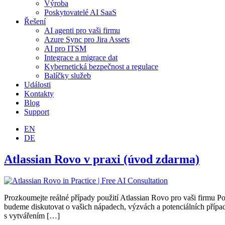
Výroba
Poskytovatelé AI SaaS
Řešení
AI agenti pro vaši firmu
Azure Sync pro Jira Assets
AI pro ITSM
Integrace a migrace dat
Kybernetická bezpečnost a regulace
Balíčky služeb
Události
Kontakty
Blog
Support
EN
DE
Atlassian Rovo v praxi (úvod zdarma)
Prozkoumejte reálné případy použití Atlassian Rovo pro vaši firmu
budeme diskutovat o vašich nápadech, výzvách a potenciálních případec
s vytvářením […]